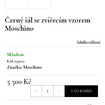
a
j
í
Černý šál se zvířecím vzorem
t
Moschino
?
Tabulka velikostí
Skladem
HLEDAT
Kód:
03520/2
Značka:
Moschino
D
5 500 Kč
o
Měrná
p
DO KOŠÍKU
o
cena:
r
u