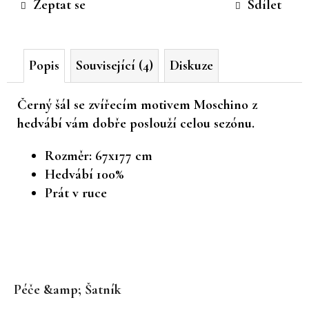
Zeptat se
Sdílet
č
u
j
e
Popis
Související (4)
Diskuze
m
e
Černý šál se zvířecím motivem Moschino z
hedvábí vám dobře poslouží celou sezónu.
Rozměr: 67x177 cm
Hedvábí 100%
Prát v ruce
Z
á
Péče &amp; Šatník
p