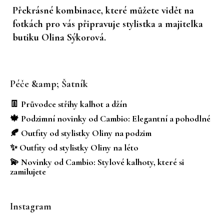
Překrásné kombinace, které můžete vidět na
fotkách pro vás připravuje stylistka a majitelka
butiku Olina Sýkorová.
Z
á
Péče &amp; Šatník
p
a
👖 Průvodce střihy kalhot a džín
t
🍁 Podzimní novinky od Cambio: Elegantní a pohodlné
í
🍂 Outfity od stylistky Oliny na podzim
✨ Outfity od stylistky Oliny na léto
💫 Novinky od Cambio: Stylové kalhoty, které si
zamilujete
Instagram