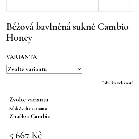
a
j
í
Béžová bavlněná sukně Cambio
t
Honey
?
VARIANTA
HLEDAT
Tabulka velikostí
Zvolte variantu
D
Kód:
Zvolte variantu
o
Značka:
Cambio
p
o
r
5 667 Kč
u