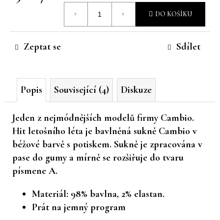
Měrná
č
DO KOŠÍKU
u
cena:
j
e
Zeptat se
Sdílet
m
e
Popis
Související (4)
Diskuze
Jeden z nejmódnějších modelů firmy Cambio.
Hit letošního léta je bavlněná sukně Cambio v
béžové barvě s potiskem. Sukně je zpracována v
pase do gumy a mírně se rozšiřuje do tvaru
písmene A.
Materiál: 98% bavlna, 2% elastan.
Prát na jemný program